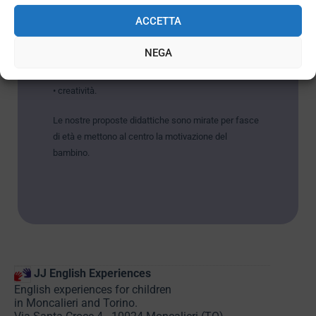
Crediamo che per imparare una lingua sia
ACCETTA
necessario creare delle emozioni. Per questo il
nostro metodo di insegnamento si basa su:
NEGA
• madrelinguismo;
• coinvolgimento emotivo e motivazionale;
• creatività.
Le nostre proposte didattiche sono mirate per fasce
di età e mettono al centro la motivazione del
bambino.
JJ English Experiences
English experiences for children
in Moncalieri and Torino.