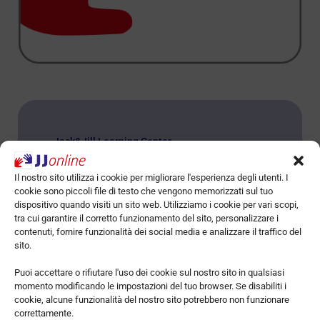
Jack&Jill Learning Center
Type : Standing
Il nostro sito utilizza i cookie per migliorare l'esperienza degli utenti. I
Address :
via Santa Croce 4, 10024 Moncalieri (TO)
cookie sono piccoli file di testo che vengono memorizzati sul tuo
open_in_new
Directions
dispositivo quando visiti un sito web. Utilizziamo i cookie per vari scopi,
tra cui garantire il corretto funzionamento del sito, personalizzare i
contenuti, fornire funzionalità dei social media e analizzare il traffico del
JJonline prende forma come “costola” di Jack&Jill
sito.
Learning Center, nato a Moncalieri in provincia di
Torino nel 2017 con un ambizioso obiettivo:
Puoi accettare o rifiutare l'uso dei cookie sul nostro sito in qualsiasi
insegnare l’inglese in maniera efficace attraverso la
momento modificando le impostazioni del tuo browser. Se disabiliti i
motivazione e il coinvolgimento attivo degli studenti.
cookie, alcune funzionalità del nostro sito potrebbero non funzionare
correttamente.